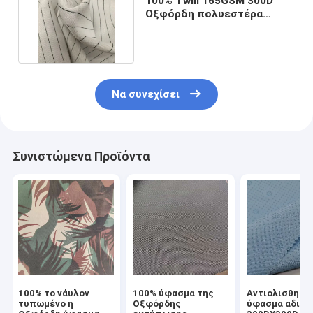
100% Twill 165GSM 300D
Οξφόρδη πολυεστέρα
ύφασμα για την ποδιά
Να συνεχίσει
Συνιστώμενα Προϊόντα
100% το νάυλον
100% ύφασμα της
Αντιολισθητι
τυπωμένο η
Οξφόρδης
ύφασμα αδιάβ