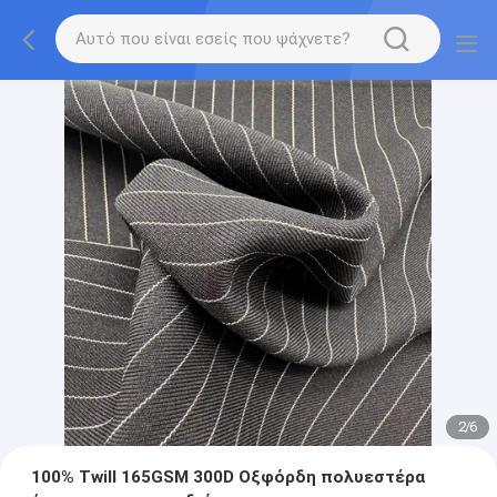
2
/
6
100% Twill 165GSM 300D Οξφόρδη πολυεστέρα