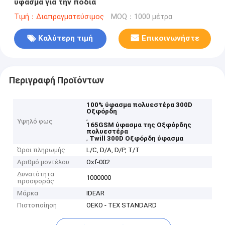
ύφασμα για την ποδιά
Τιμή：Διαπραγματεύσιμος
MOQ：1000 μέτρα
Καλύτερη τιμή
Επικοινωνήστε
Περιγραφή Προϊόντων
100% ύφασμα πολυεστέρα 300D
Οξφόρδη
,
Υψηλό φως
165GSM ύφασμα της Οξφόρδης
πολυεστέρα
,
Twill 300D Οξφόρδη ύφασμα
Όροι πληρωμής
L/C, D/A, D/P, T/T
Αριθμό μοντέλου
Oxf-002
Δυνατότητα
1000000
προσφοράς
Μάρκα
IDEAR
Πιστοποίηση
OEKO - TEX STANDARD