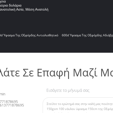
ήσια
μύρια δολάρια
οανατολική Ασία, Μέση Ανατολή
0d Ύφασμα Της Οξφόρδης Αντιολισθητικό
600d Ύφασμα Της Οξφόρδης Αδιάβ
λάτε Σε Επαφή Μαζί Μ
Εισάγετε το μήνυμά σας
min
771878695
613771878695