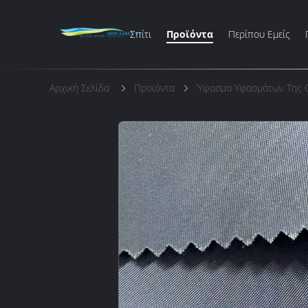
Σπίτι
Προϊόντα
Περίπου Εμείς
Αρχική Σελίδα
Προϊόντα
Ύφασμα Υφασμάτων Της 