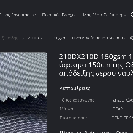
Γύρος Εργοστασίων
Ποιοτικός Έλεγχος
Μας Ελάτε Σε Επαφή Με
Οξφόρδης
210DX210D 150gsm 100 νάυλον ύφασμα 150cm της Οξ
210DX210D 150gsm 1
ύφασμα 150cm της Ο
απόδειξης νερού νάυ
Λεπτομέρειες:
Τόπος καταγωγής:
Jiangsu Κίν
Μάρκα:
IDEAR
Πιστοποίηση:
OEKO-TEX 
Πληρωμής & Αποστολής Όροι: