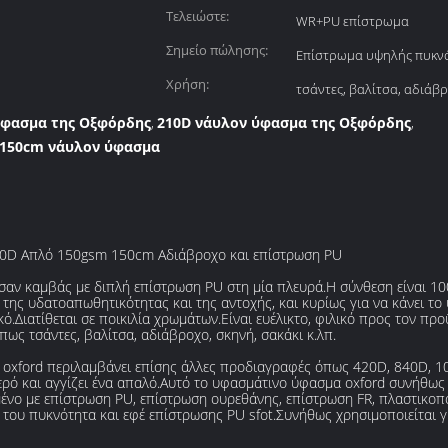
Τελειώστε:
WR+PU επίστρωμα
Σημείο πώλησης:
Επίστρωμα υψηλής πυκν
Χρήση:
τσάντες, βαλίτσα, αδιάβρ
ύφασμα της Οξφόρδης
210D νάυλον ύφασμα της Οξφόρδης
,
,
 150cm νάυλον ύφασμα
10D Απλό 150gsm 150cm Αδιάβροχο και επίστρωση PU
 σαν καμβάς με διπλή επίστρωση PU στη μία πλευρά.Η σύνθεση είναι 10
της υδατοαπωθητικότητας και της αντοχής, και κυρίως για να κάνει το
ό.Διατίθεται σε ποικιλία χρωμάτων.Είναι ευέλικτο, φιλικό προς τον πρ
πως τσάντες, βαλίτσα, αδιάβροχο, σκηνή, σακάκι κ.λπ.
 oxford περιλαμβάνει επίσης άλλες προδιαγραφές όπως 420D, 840D, 10
ό και αγγίζει ένα απαλό.Αυτό το υφασμάτινο ύφασμα oxford συνήθως υφα
ισμένο με επίστρωση PU, επίστρωση ουρεθάνης, επίστρωση FR, πλαστικο
του πυκνότητα και εφέ επίστρωσης PU sfot.Συνήθως χρησιμοποιείται γι