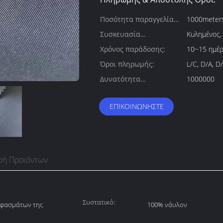
Ποσότητα παραγγελίας
1000meter
min:
Συσκευασία
Κυλημένος,
λεπτομέρειες:
Χρόνος παράδοσης:
10~15 ημέρ
Όροι πληρωμής:
L/C, D/A, D/
Δυνατότητα
1000000
προσφοράς:
ΕΠΙΚΟΙΝΩΝΉΣΤΕ
φή Προϊόντων
Συστατικό:
φασμάτων της
100% νάυλον