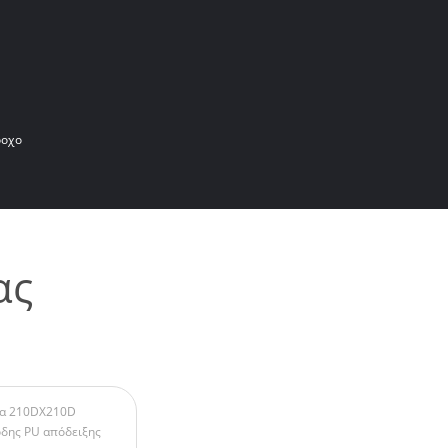
ροχο
ας