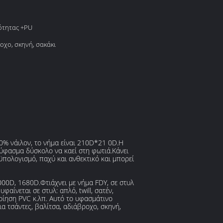
ότητας +PU
οχο, σκηνή, σακάκι
0% νάιλον, το νήμα είναι 210D*21 0D.Η
 ύφασμα δύσκολο να καεί στη φωτιά.Κάνει
οϋπολογισμό, παχύ και ανθεκτικό και μπορεί
00D, 1680D.Φτιάχνει με νήμα FDY, σε στυλ
ίνεται σε στυλ: απλό, twill, σατέν,
ποίηση PVC κ.λπ. Αυτό το υφασμάτινο
α τσάντες, βαλίτσα, αδιάβροχο, σκηνή,