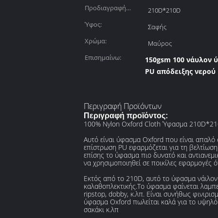
Προδιαγραφή
210D*210D
νημάτων:
Ύφος:
Σαφής
Χρώμα:
Μαύρος
Επισημαίνω:
150gsm 100 νάυλον 
PU απόδειξης νερού
Περιγραφή Προϊόντων
Περιγραφή προϊόντος:
100% Nylon Oxford Cloth Ύφασμα 210D*2
Αυτό είναι ύφασμα Oxford που είναι απαλό
επίστρωση PU εφαρμόζεται για τη βελτίωση 
επίσης το ύφασμα πιο δυνατό και αντιανεμικ
να χρησιμοποιηθεί σε ποικίλες εφαρμογές ό
Εκτός από το 210D, αυτό το ύφασμα νάιλον
καλαθοπλεκτικής.Το ύφασμα φαίνεται λαμπερ
ripstop, dobby, κ.λπ. Είναι συνήθως φινιρ
ύφασμα Oxford πωλείται καλά για το υψηλό 
σακάκι κ.λπ