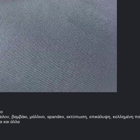
ιο
λον, βαμβάκι, μάλλινο, spandex, εκτύπωση, επικάλυψη, κολλημένη ποι
α και άλλα