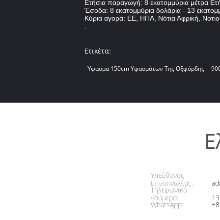
Ετήσια παραγωγή: 8 εκατομμύρια μέτρα Ετ
Έσοδα: 8 εκατομμύρια δολάρια - 13 εκατομ
Κύρια αγορά: ΕΕ, ΗΠΑ, Νότια Αφρική, Νοτι
.
Ετικέτα:
Ύφασμα 150cm Υφασμάτων Της Οξφόρδης
90
Ε
Υπεύθυνος
Επικοινωνίας:
ad
Τηλεφωνικό
νούμερο:
13
WhatsApp:
+8