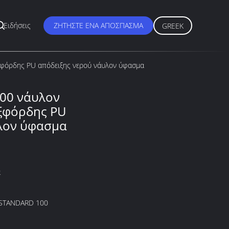
Ειδήσεις
ΖΗΤΉΣΤΕ ΈΝΑ ΑΠΌΣΠΑΣΜΑ
GREEK
φόρδης PU απόδειξης νερού νάυλον ύφασμα
00 νάυλον
ξφόρδης PU
λον ύφασμα
α
STANDARD 100