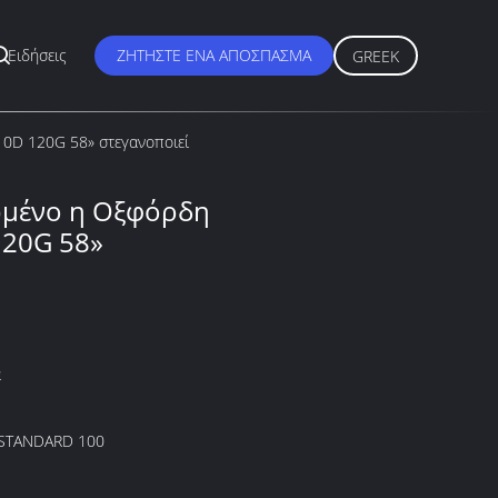
Ειδήσεις
ΖΗΤΉΣΤΕ ΈΝΑ ΑΠΌΣΠΑΣΜΑ
GREEK
0D 120G 58» στεγανοποιεί
ωμένο η Οξφόρδη
20G 58»
α
STANDARD 100