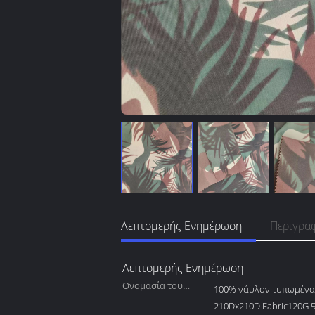
Λεπτομερής Ενημέρωση
Περιγρα
Λεπτομερής Ενημέρωση
Ονομασία του
100% νάυλον τυπωμένα
προϊόντος:
210Dx210D Fabric120G 