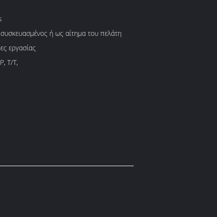
s
 συσκευασμένος ή ως αίτημα του πελάτη
ες εργασίας
P, T/T,