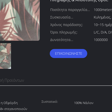
Ποσότητα παραγγελίας
1000meter
min:
Συσκευασία
Κυλημένος,
λεπτομέρειες:
Χρόνος παράδοσης:
10~15 ημέρ
Όροι πληρωμής:
L/C, D/A, D/
Δυνατότητα
1000000
προσφοράς:
ΕΠΙΚΟΙΝΩΝΉΣΤΕ
φή Προϊόντων
Συστατικό:
 η Οξφόρδη
100% Νάιλον
58» στεγανοποιούν