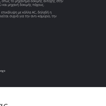
ν, όπως το μηχάνημα δοκιμής αντοχής στην
ύ και μηχανή δοκιμής πάχους.
ως επικάλυψη με κόλλα AC, δηλαδή η
είται συχνά για την αντι-καμύριο, την
ροχο
ας