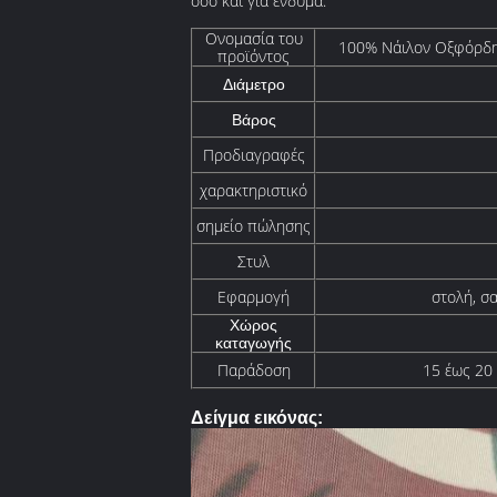
όσο και για ένδυμα.
Ονομασία του
100% Νάιλον Οξφόρδη
προϊόντος
Διάμετρο
Βάρος
Προδιαγραφές
χαρακτηριστικό
σημείο πώλησης
Στυλ
Εφαρμογή
στολή, σα
Χώρος
καταγωγής
Παράδοση
15 έως 20 
Δείγμα εικόνας: