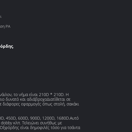
ι
υση PA
φόρδης
,
άιλον, το νήμα είναι 210D * 210D. Η
ιο δυνατό και αδιάβροχοΔιατίθεται σε
σε διάφορες εφαρμογές όπως στολή, σακάκι
0D, 450D, 600D, 900D, 1200D, 1680D.Αυτό
 dobby κλπ. Τελειώνει συνήθως με
Οξφόρδης είναι δημοφιλές τόσο για τσάντα