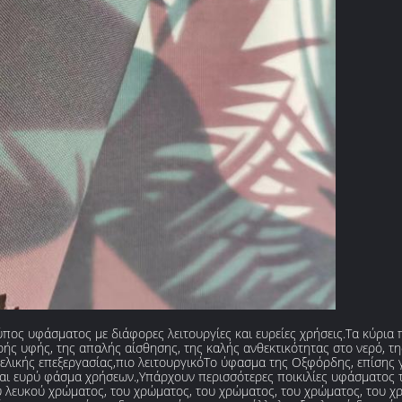
πος υφάσματος με διάφορες λειτουργίες και ευρείες χρήσεις.Τα κύρια 
ής υφής, της απαλής αίσθησης, της καλής ανθεκτικότητας στο νερό, της
 τελικής επεξεργασίας,πιο λειτουργικόΤο ύφασμα της Οξφόρδης, επίσης 
 και ευρύ φάσμα χρήσεων.,Υπάρχουν περισσότερες ποικιλίες υφάσματο
 λευκού χρώματος, του χρώματος, του χρώματος, του χρώματος, του 