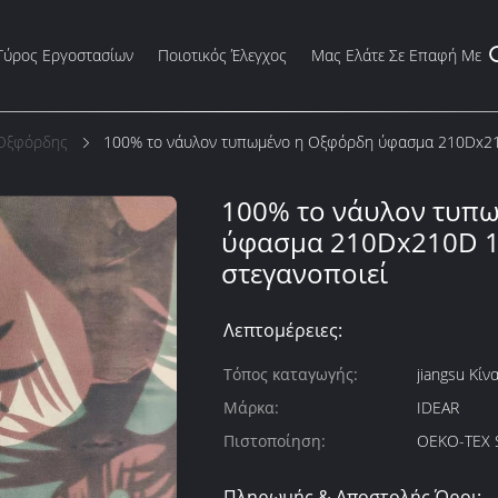
Γύρος Εργοστασίων
Ποιοτικός Έλεγχος
Μας Ελάτε Σε Επαφή Με
Οξφόρδης
100% το νάυλον τυπωμένο η Οξφόρδη ύφασμα 210Dx21
100% το νάυλον τυπ
ύφασμα 210Dx210D 1
στεγανοποιεί
Λεπτομέρειες:
Τόπος καταγωγής:
jiangsu Κίν
Μάρκα:
IDEAR
Πιστοποίηση:
OEKO-TEX 
Πληρωμής & Αποστολής Όροι: