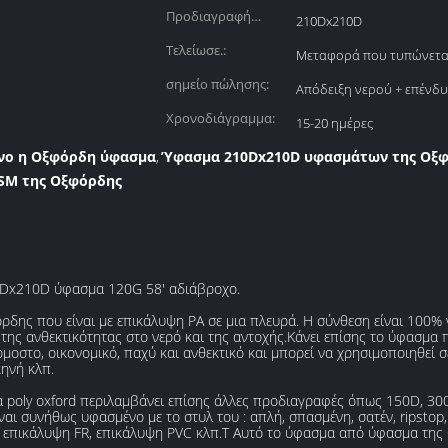
Προδιαγραφή
210Dx210D
νημάτων:
Τελείωσε.:
Μεταφορά που τυπώνετα
σημείο πώλησης:
Απόδειξη νερού + επένδ
Χρονοδιάγραμμα:
15-20 ημέρες
νο η Οξφόρδη ύφασμα
Ύφασμα 210Dx210D υφασμάτων της Οξ
,
SM της Οξφόρδης
Dx210D ύφασμα 120G 58' αδιάβροχο.
δης που είναι με επικάλυψη PA σε μια πλευρά. Η σύνθεση είναι 100% ν
της ανθεκτικότητας στο νερό και της αντοχής.Κάνει επίσης το ύφασμα π
μοστο, οικονομικό, παχύ και ανθεκτικό και μπορεί να χρησιμοποιηθεί 
κηνή κλπ.
 poly oxford περιλαμβάνει επίσης άλλες προδιαγραφές όπως 150D, 30
 συνήθως υφασμένο με το στυλ του : απλή, σπασμένη, σατέν, ripstop,
 επικάλυψη FR, επικάλυψη PVC κλπ.T Αυτό το ύφασμα από ύφασμα της 