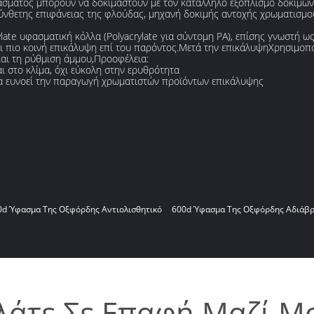
φάσματος μπορούν να δοκιμαστούν με τον κατάλληλο εξοπλισμό δοκιμώ
ύνθετης επιφάνειας της φλούδας, μηχανή δοκιμής αντοχής χρωματισμο
ylate υφασματική κόλλα (Polyacrylate για σύντομη PA), επίσης γνωστή 
αι πιο κοινή επικάλυψη επί του παρόντος.Μετά την επικάλυψηΧρησιμοποι
και τη ρύθμιση άμμου,Προοφέλεια:
ι στο κλίμα, όχι εύκολη στην ερυθρότητα
ία ευνοεί την παραγωγή χρωματιστών προϊόντων επικάλυψης
0d Ύφασμα Της Οξφόρδης Αντιολισθητικό
600d Ύφασμα Της Οξφόρδης Αδιάβ
λάτε Σε Επαφή Μαζί Μ