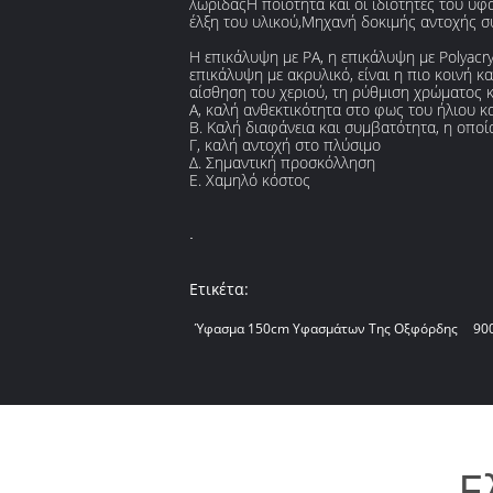
λωρίδαςΗ ποιότητα και οι ιδιότητες του υ
έλξη του υλικού,Μηχανή δοκιμής αντοχής σ
Η επικάλυψη με PA, η επικάλυψη με Polyacr
επικάλυψη με ακρυλικό, είναι η πιο κοινή κ
αίσθηση του χεριού, τη ρύθμιση χρώματος 
Α, καλή ανθεκτικότητα στο φως του ήλιου κα
Β. Καλή διαφάνεια και συμβατότητα, η οπο
Γ, καλή αντοχή στο πλύσιμο
Δ. Σημαντική προσκόλληση
Ε. Χαμηλό κόστος
.
Ετικέτα:
Ύφασμα 150cm Υφασμάτων Της Οξφόρδης
90
Ε