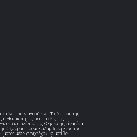
προϊόντα στην αγορά είναι:Το ύφασμα της
 ανθεκτικότητας, μετά το PU, της
γνωστό ως πλέξιμο της Οξφόρδης, είναι ένα
ς της Οξφόρδης, συμπεριλαμβανομένου του
χρώματος.μέσο ανοιχτόχρωμο μοτίβο