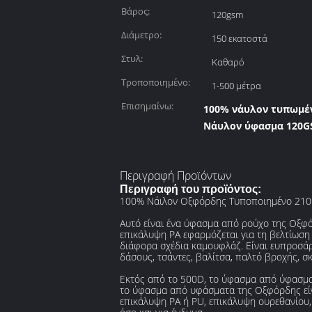
Βάρος:
120gsm
Διάμετρο:
150 εκατοστά
Στυλ:
Καθαρό
Τροποποιημένο:
1-500 μέτρα
Επισημαίνω:
100% νάυλον τυπωμέ
Νάυλον ύφασμα 120G
Περιγραφή Προϊόντων
Περιγραφή του προϊόντος:
100% Νάιλον Οξφόρδης Τυποποιημένο 210
Αυτό είναι ένα ύφασμα από ρούχο της Οξφόρ
επικάλυψη PA εφαρμόζεται για τη βελτίωση 
διάφορα σχέδια καμουφλάζ. Είναι ευπροσάρ
δάσους, τσάντες, βαλίτσα, παλτό βροχής, σ
Εκτός από το 500D, το ύφασμα από ύφασμα
το ύφασμα από υφάσματα της Οξφόρδης είναι
επικάλυψη PA ή PU, επικάλυψη ουρεθανίου,