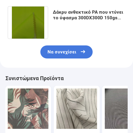
Δάκρυ ανθεκτικό PA που ντύνει
το ύφασμα 300DX300D 150gsm
της Οξφόρδης πολυεστέρα
100%
Να συνεχίσει
Συνιστώμενα Προϊόντα