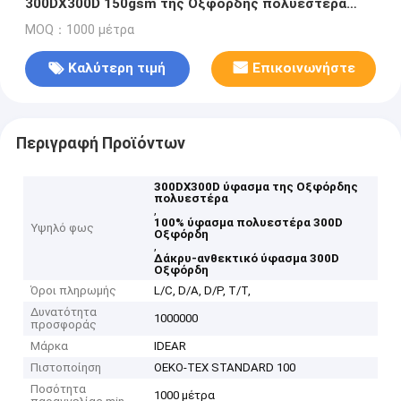
300DX300D 150gsm της Οξφόρδης πολυεστέρα
100%
MOQ：1000 μέτρα
Καλύτερη τιμή
Επικοινωνήστε
Περιγραφή Προϊόντων
300DX300D ύφασμα της Οξφόρδης
πολυεστέρα
,
100% ύφασμα πολυεστέρα 300D
Υψηλό φως
Οξφόρδη
,
Δάκρυ-ανθεκτικό ύφασμα 300D
Οξφόρδη
Όροι πληρωμής
L/C, D/A, D/P, T/T,
Δυνατότητα
1000000
προσφοράς
Μάρκα
IDEAR
Πιστοποίηση
OEKO-TEX STANDARD 100
Ποσότητα
1000 μέτρα