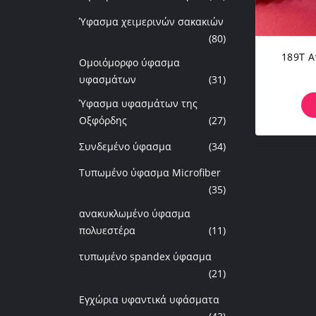
Ύφασμα χειμερινών σακακιών
(80)
189T 
Ομοιόμορφο ύφασμα
υφασμάτων
(31)
Ύφασμα υφασμάτων της
Οξφόρδης
(27)
Συνδεμένο ύφασμα
(34)
Τυπωμένο ύφασμα Microfiber
(35)
ανακυκλωμένο ύφασμα
πολυεστέρα
(11)
τυπωμένο spandex ύφασμα
(21)
Εγχώρια υφαντικά υφάσματα