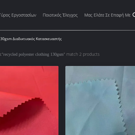
Γύρος Εργοστασίων
Ποιοτικός Έλεγχος
Μας Ελάτε Σε Επαφή Με
g 130gsm Διαδικτυακός Κατασκευαστής
:"
" match 2 products
recycled polyester clothing 130gsm