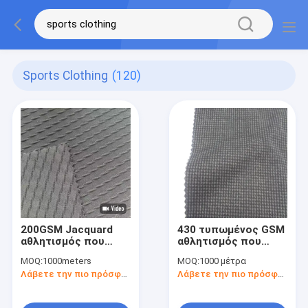
Sports Clothing
(120)
200GSM Jacquard
430 τυπωμένος GSM
αθλητισμός που
αθλητισμός που
ντύνει το νάυλον
ντύνει τον
MOQ:
1000meters
MOQ:
1000 μέτρα
25% Spandex ύφασμα
πολυεστέρα
Λάβετε την πιο πρόσφατη τιμή
Λάβετε την πιο πρόσφατη τιμή
150cm υφάσματος
Spandex 150cm
140D 40D 75%
τεχνητής μέταξας
υφάσματος