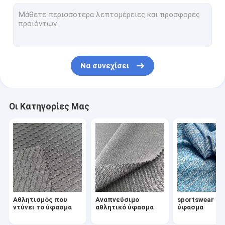
Αδιάβροχο αναπνεύσιμο ύφασμα
Ύφασμα διακοπτών αέρα
Ύφασμα χειμερινών σακακιών
Να συνεχίσει
Ομοιόμορφο ύφασμα υφασμάτων
Ύφασμα υφασμάτων της Οξφόρδης
Οι Κατηγορίες Μας
Συνδεμένο ύφασμα
Τυπωμένο ύφασμα Microfiber
ανακυκλωμένο ύφασμα πολυεστέρα
τυπωμένο spandex ύφασμα
Αθλητισμός που
Αναπνεύσιμο
sportswear υλ
Εγχώρια υφαντικά υφάσματα
ντύνει το ύφασμα
αθλητικό ύφασμα
ύφασμα