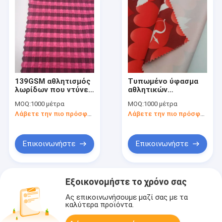
139GSM αθλητισμός
Τυπωμένο ύφασμα
λωρίδων που ντύνει
αθλητικών
τον πολυεστέρα 8%
ενδυμάτων 100%
MOQ:
1000 μέτρα
MOQ:
1000 μέτρα
Spandex 150cm
πολυεστέρα
Λάβετε την πιο πρόσφατη τιμή
Λάβετε την πιο πρόσφατη τιμή
υφάσματος 92%
75Dx75D
Επικοινωνήστε
Επικοινωνήστε
Εξοικονομήστε το χρόνο σας
Ας επικοινωνήσουμε μαζί σας με τα
καλύτερα προϊόντα.