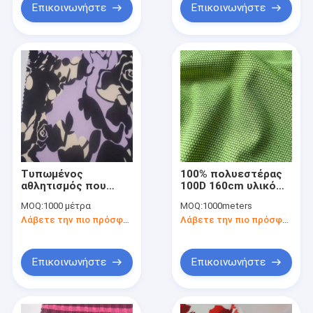
Επικοινωνήστε
Επικοινωνήστε
Τυπωμένος
100% πολυεστέρας
αθλητισμός που
100D 160cm υλικό
ντύνει το ύφασμα 95
100gsm ύφασμα
MOQ:
1000 μέτρα
MOQ:
1000meters
πολυεστέρας 5
απόδοσης 63» PD
Λάβετε την πιο πρόσφατη τιμή
Λάβετε την πιο πρόσφατη τιμή
Spandex 150cm UV
αθλητισμού
απόδειξη
αθλητικών
υφασμάτων
Επικοινωνήστε
Επικοινωνήστε