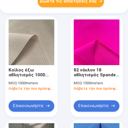
Δώστε τις απαιτήσεις σας
Κοίλος έξω
82 νάυλον 18
αθλητισμός 100D
αθλητισμός Spandex
150GSM που ντύνει
που ντύνει το
MOQ:
1000meters
MOQ:
1000meters
το ύφασμα 92 τοις
ύφασμα
Λάβετε την πιο πρόσφατη τιμή
Λάβετε την πιο πρόσφατη τιμή
εκατό πολυεστέρα 8
τοις εκατό Spandex
Επικοινωνήστε
Επικοινωνήστε