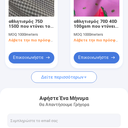
Γύρος εργοστασίων
Ποιοτικός έλεγχος
αθλητισμός 75D
αθλητισμός 70D 40D
150D που ντύνει το
100gsm που ντύνει
Μας ελάτε σε επαφή με
ύφασμα
το ύφασμα
MOQ:
1000meters
MOQ:
1000meters
Λάβετε την πιο πρόσφατη τιμή
Λάβετε την πιο πρόσφατη τιμή
Ειδήσεις
Περιπτώσεις
Επικοινωνήστε
Επικοινωνήστε
Ζητήστε ένα απόσπασμα
Δείτε περισσότερων
Αθλητισμός που ντύνει το ύφασμα
Αφήστε Ένα Μήνυμα
Θα Απαντήσουμε Γρήγορα
Αναπνεύσιμο αθλητικό ύφασμα
sportswear υλικό ύφασμα