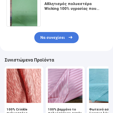
Αθλητισμός πολυεστέρα
Wicking 100% υγρασίας που
ντύνει το πλάτος 150cm
125gsm υφάσματος
Να συνεχίσει
Συνιστώμενα Προϊόντα
100% Crinkle
100% βαμμένο το
Φωτεινό ασημ