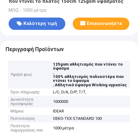
που ντύνει το πλάτος 150cm 125gsm υφάσματος
MOQ：1000 μέτρα
Καλύτερη τιμή
Επικοινωνήστε
Περιγραφή Προϊόντων
125gsm αθλητισμός που ντύνει το
ύφασμα
,
Υψηλό φως
100% αθλητισμός πολυεστέρα που
ντύνει το ύφασμα
,
Αθλητικό ύφασμα Wicking υγρασίας
Όροι πληρωμής
L/C, D/A, D/P, T/T,
Δυνατότητα
1000000
προσφοράς
Μάρκα
IDEAR
Πιστοποίηση
OEKO-TEX STANDARD 100
Ποσότητα
1000 μέτρα
παραγγελίας min