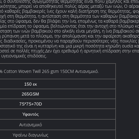
, ο συντελεστής αγωγιμότητας θερμότητας είναι πολύ χαμηλός και επειδ
κότητας, μπορεί να αποθηκευτεί πολύς αέρας μεταξύ των ινών, Ο αέρας
πό καθαρές βαμβακερές ίνες έχουν καλή διατήρηση της θερμότητας, φ
τοχή στη θερμότητα, η αντίσταση στη θερμότητα των καθαρών βαμβακε
σίας στο ύφασμα, δεν θα βλάψει την ίνα, επομένως τα καθαρά βαμβακε
αμία επίδραση το ύφασμα, βελτιώνοντας έτσι την αντοχή στο πλύσιμο
σταση των ινών βαμβακιού στο αλκάλι είναι μεγάλη, η ίνα βαμβακιού σε
 τη ρύπανση μετά το πλύσιμο, την απολύμανση και την αφαίρεση ακαθαρ
 διαδικασίες, προκειμένου να παραχθούν περισσότερες νέες ποικιλίες 
συστατικό της είναι η κυτταρίνη και μια μικρή ποσότητα κηρώδη ουσία 
στεί σε πολλές πτυχές.Δεν έχει ερεθισμό ή αρνητική επίδραση στην επ
 υγειονομικές επιδόσεις.
% Cotton Woven Twill 265 gsm 150CM Αντιανεμικό.
150 εκ
265GSM
7S*7S+70D
Υφαντός
Αντιανεμικό
Υφαίνω διαγωνίως