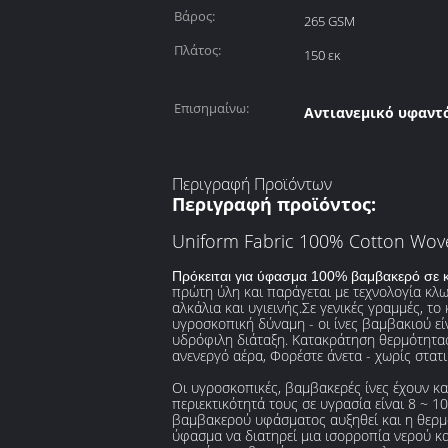
Βάρος:
265 GSM
Πλάτος:
150 εκ
Επισημαίνω:
Αντιανεμικό υφαντό
Περιγραφή Προϊόντων
Περιγραφή προϊόντος:
Uniform Fabric 100% Cotton Wove
Πρόκειται για ύφασμα 100% βαμβακερό σε κ
πρώτη ύλη και παράγεται με τεχνολογία κλω
αλκάλια και υγιεινής.Σε γενικές γραμμές, 
υγροσκοπική δύναμη - οι ίνες βαμβακιού εί
υδρόφιλη διάταξη. Κατακράτηση θερμότητας -
ανενεργό αέρα, Φορέστε άνετα - χωρίς στατι
Οι υγροσκοπικές, βαμβακερές ίνες έχουν κ
περιεκτικότητά τους σε υγρασία είναι 8 ~ 
βαμβακερού υφάσματος αυξηθεί και η θερμοκ
ύφασμα να διατηρεί μια ισορροπία νερού κα