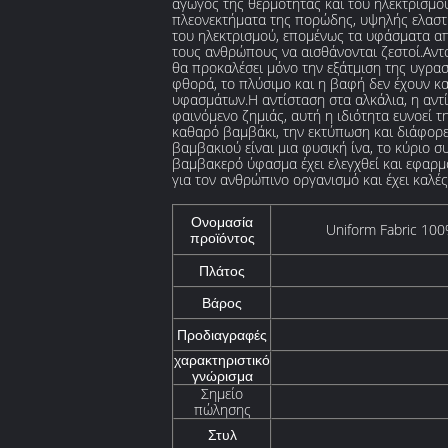
αγωγός της θερμότητας και του ηλεκτρισμού
πλεονεκτήματα της πορώδης, υψηλής ελαστι
του ηλεκτρισμού, επομένως τα υφάσματα α
τους ανθρώπους να αισθάνονται ζεστοί.Αν
θα προκαλέσει μόνο την εξάτμιση της υγρα
φθορά, το πλύσιμο και η βαφή δεν έχουν κ
υφασμάτων.Η αντίσταση στα αλκάλια, η αντί
φαινόμενο ζημιάς, αυτή η ιδιότητα ευνοεί
καθαρό βαμβάκι, την εκτύπωση και διάφορες
βαμβακιού είναι μια φυσική ίνα, το κύριο 
βαμβακερό ύφασμα έχει ελεγχθεί και εφαρμο
για τον ανθρώπινο οργανισμό και έχει καλές
Ονομασία
Uniform Fabric 100
προϊόντος
Πλάτος
Βάρος
Προδιαγραφές
χαρακτηριστικό
γνώρισμα
Σημείο
πώλησης
Στυλ