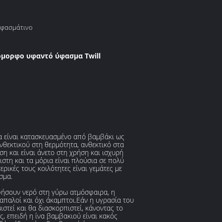
υφασμάτινο
όμορφο υφαντό ύφασμα Twill
 είναι κατασκευασμένο από βαμβάκι ως
νθεκτικού στη θερμότητα, ανθεκτικό στα
η και είναι άνετο στη χρήση και ισχυρή
στη και τα μόρια είναι πλούσια σε πολύ
ρικές τους κοιλότητες είναι γεμάτες με
σμα.
φήσουν νερό στη γύρω ατμόσφαιρα, η
 απαλοί και όχι άκαμπτοι.Εάν η υγρασία του
στεί και θα διασκορπιστεί, κάνοντας το
, επειδή η ίνα βαμβακιού είναι κακός