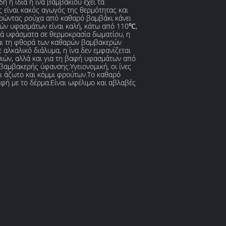
ή η ίδια η ίνα βαμβακιού έχει τα
 είναι κακός αγωγός της θερμότητας και
ορώντας ρούχα από καθαρό βαμβάκι κάνει
ρών υφασμάτων είναι καλή, κάτω από 110℃,
ρά υφάσματα σε θερμοκρασία δωματίου, η
 και τη φθορά των καθαρών βαμβακερών
 αλκαλικό διάλυμα, η ίνα δεν εμφανίζεται
σιών, αλλά και για τη βαφή υφασμάτων από
βαμβακερής ύφανσης.Υγειονομική, οι ίνες
και άζωτο και κόμμι φρούτων.Το καθαρό
αφή με το δέρμα.Είναι ωφέλιμο και αβλαβές