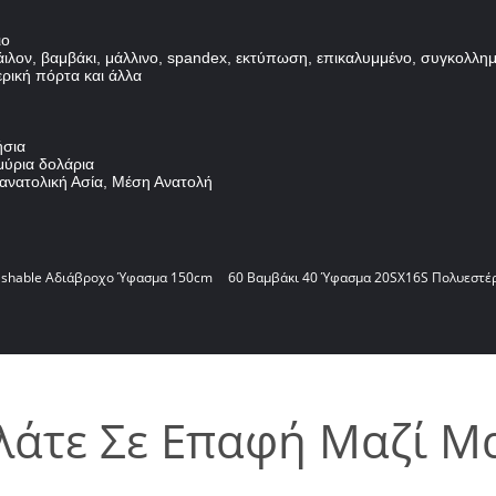
ιο
ιλον, βαμβάκι, μάλλινο, spandex, εκτύπωση, επικαλυμμένο, συγκολλημέ
ερική πόρτα και άλλα
ήσια
μύρια δολάρια
οανατολική Ασία, Μέση Ανατολή
shable Αδιάβροχο Ύφασμα 150cm
60 Βαμβάκι 40 Ύφασμα 20SX16S Πολυεστέ
λάτε Σε Επαφή Μαζί Μ