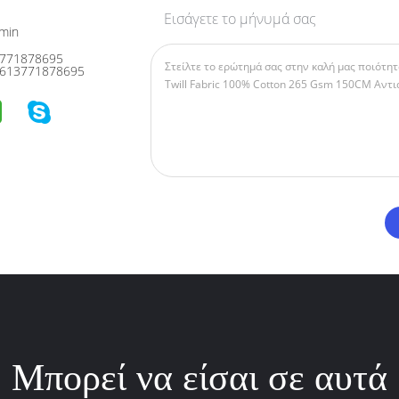
Εισάγετε το μήνυμά σας
min
771878695
613771878695
Μπορεί να είσαι σε αυτά