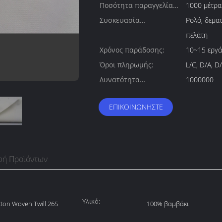
Ποσότητα παραγγελίας
1000 μέτρα
min:
Συσκευασία
Ρολό, δεμα
λεπτομέρειες:
πελάτη
Χρόνος παράδοσης:
10~15 εργά
Όροι πληρωμής:
L/C, D/A, D/
Δυνατότητα
1000000
προσφοράς:
ΕΠΙΚΟΙΝΩΝΉΣΤΕ
φή Προϊόντων
Υλικό:
ton Woven Twill 265
100% βαμβάκι