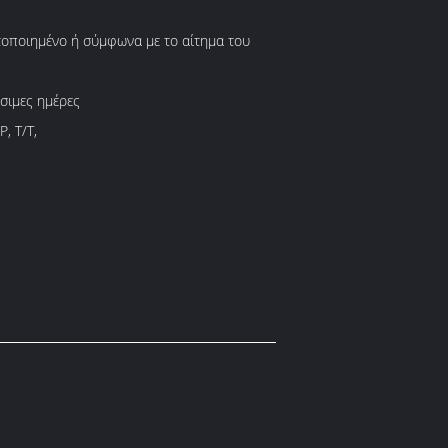
τοποιημένο ή σύμφωνα με το αίτημα του
σιμες ημέρες
P, T/T,