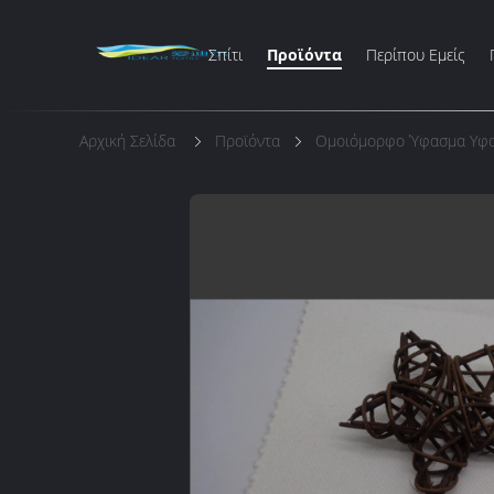
Σπίτι
Προϊόντα
Περίπου Εμείς
Αρχική Σελίδα
Προϊόντα
Ομοιόμορφο Ύφασμα Υφ