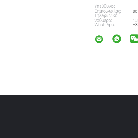
Υπεύθυνος
Επικοινωνίας:
ad
Τηλεφωνικό
νούμερο:
13
WhatsApp:
+8