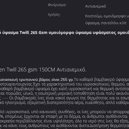
Φινίρισμα:
Αντιανεμικό
Χρήση:
Κοστούμι, ομοιόμορφο 
ύφασμα, παντελόνι κ.λπ
 ύφασμα Twill
265 Gsm ομοιόμορφο ύφασμα υφάσματος
ομοι
,
,
n Twill 265 gsm 150CM Αντιανεμικό.
Το καθαρό βαμβακερό ύφασμα
ατασκευή τρυπανιού.βάρος είναι 265 γρ.
στοϋφαντουργίας.Έχει τα χαρακτηριστικά του υγροσκοπικού, θερμού, α
το καθαρό βαμβακερό ύφασμα έχει καλή υγροσκοπική και θερμική αντίστασ
ναι πορώδες υλικό, η εσωτερική μοριακή τοποθέτηση είναι πολύ ακανόνι
--- Οι βαμβακερές ίνες είναι κακοί αγωγοί της θερμότητας και οι εσωτε
κό ηλεκτρισμό, εξαιρετική διαπερατότητα αέρα, ευαίσθητο, απλό καθάρι
αλό υγροσκοπικό, υπό κανονικές συνθήκες, οι ίνες μπορούν να απορρο
10%, επομένως έρχονται σε επαφή με το δέρμα, οι άνθρωποι αισθάνονται
ρασία περιβάλλοντος είναι υψηλότερη, όλο το νερό στις ίνες θα εξατμι
ι να κάνει τους ανθρώπους να αισθάνονται άνετα.Διατήρηση θερμότητας