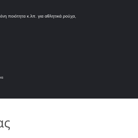
νη ποιότητα κ.λπ. για αθλητικά ρούχα,
ρα
ας