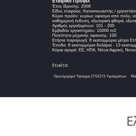
Εταιρικό Προφίλ
Έτος ίδρυσης: 2008
Είδος εταιρείας: Κατασκευαστής / εργοστάσ
Κύριο προϊόν: κυρίως ύφασμα από πολυ, νά
καθημερινή ένδυση, εξωτερική φθορά, εξωτ
Αριθμός εργαζομένων: 101 - 200
Εμβαδόν εργαστηρίου: 15000 m2
Ποσότητα μηχανής ύφανσης: 100
Ετήσια παραγωγή: 8 εκατομμύρια μέτρα Ετ
Έσοδα: 8 εκατομμύρια δολάρια - 13 εκατομ
Κύρια αγορά: ΕΕ, ΗΠΑ, Νότια Αφρική, Νοτι
Ετικέτα:
Ομοιόμορφο Ύφασμα 21SX21S Υφασμάτων
Wa
Ε